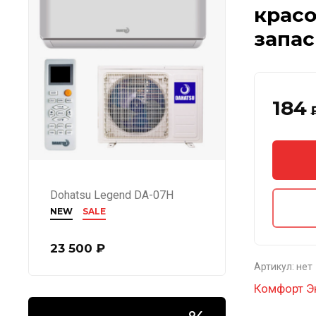
красо
запа
184
Dohatsu Legend DA-07H
NEW
SALE
23 500
₽
Артикул:
нет
Комфорт Э