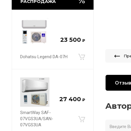
РАСПРОДАЖА
23 500
₽
Пр
Dohatsu Legend DA-07H
Отзы
27 400
₽
Автор
SmartWay SAF-
07VGS3UA/SAN-
07VGS3UA