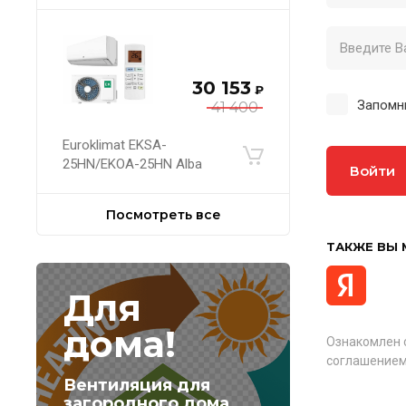
30 153
₽
Запомн
41 400
Euroklimat EKSA-
25HN/EKOA-25HN Alba
Войти
Посмотреть все
ТАКЖЕ ВЫ 
Для
дома!
Ознакомлен 
соглашением
Вентиляция для
загородного дома,