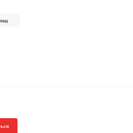
зад
ться