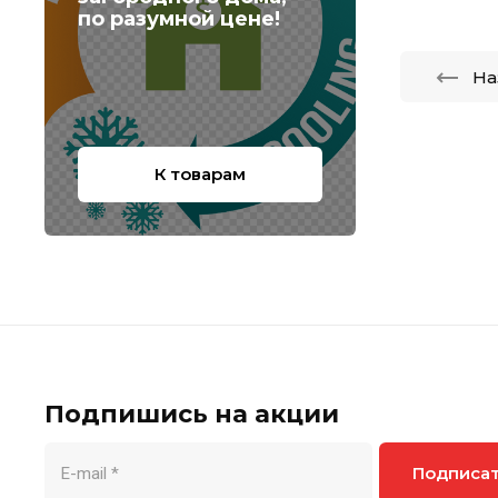
по разумной цене!
На
К товарам
Подпишись на акции
Подписа