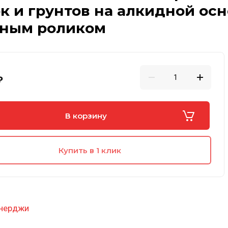
к и грунтов на алкидной осн
сным роликом
₽
В корзину
Купить в 1 клик
нерджи