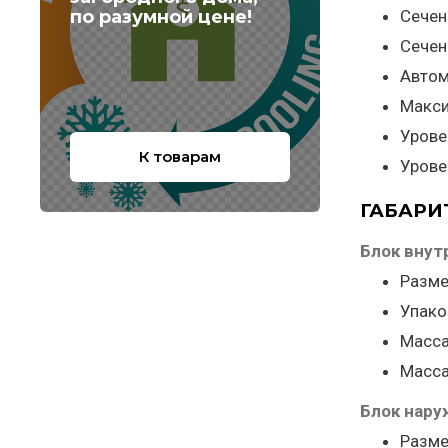
по разумной цене!
Сечен
Сечен
Автом
Макси
Урове
К товарам
Урове
ГАБАРИ
Блок внут
Разме
Упако
Масса
Масса
Блок нар
Разме