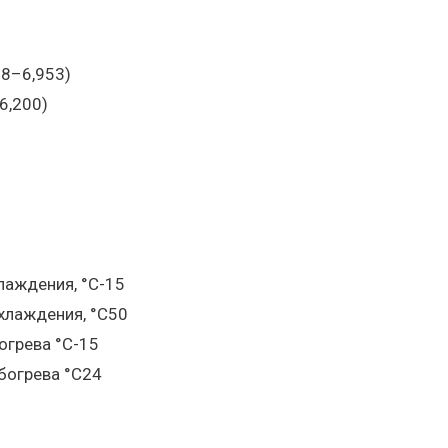
28–6,953)
6,200)
лаждения, °С-15
хлаждения, °С50
огрева °С-15
богрева °С24