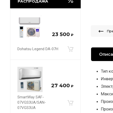
РАСПРОДАЖА
Пр
23 500
₽
Dohatsu Legend DA-07H
Описа
Тип к
Инвер
27 400
Элект
₽
Макси
SmartWay SAF-
Произ
07VGS3UA/SAN-
07VGS3UA
Произ