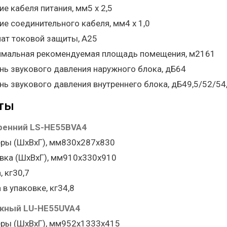
ие кабеля питания, мм5 х 2,5
ие соединительного кабеля, мм4 х 1,0
ат токовой защиты, A25
мальная рекомендуемая площадь помещения, м2161
нь звукового давления наружного блока, дБ64
нь звукового давления внутреннего блока, дБ49,5/52/54
ТЫ
ренний LS-HE55BVA4
ры (ШхВхГ), мм830x287x830
вка (ШхВхГ), мм910x330x910
, кг30,7
 в упаковке, кг34,8
ужный LU-HE55UVA4
ры (ШхВхГ), мм952x1333x415