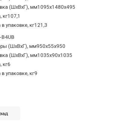
вка (ШхВхГ), мм1095x1480x495
, кг107,1
 в упаковке, кг121,3
-B4UB
ры (ШхВхГ), мм950x55x950
вка (ШхВхГ), мм1035x90x1035
, кг6
 в упаковке, кг9
зад