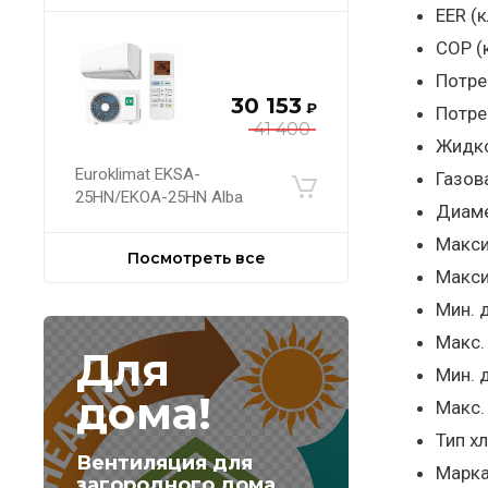
EER (к
COP (
Потре
30 153
₽
Потре
41 400
Жидко
Euroklimat EKSA-
Газов
25HN/EKOA-25HN Alba
Диаме
Макси
Посмотреть все
Макси
Мин. 
Макс.
Для
Мин. 
дома!
Макс.
Тип х
Вентиляция для
Марка
загородного дома,